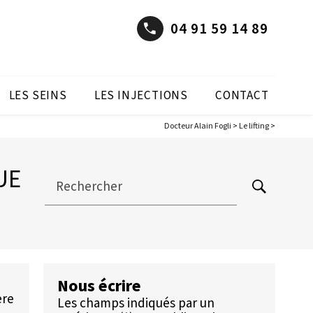
04 91 59 14 89
LES SEINS
LES INJECTIONS
CONTACT
Docteur Alain Fogli
>
Le lifting
>
UE
Rechercher
Nous écrire
ere
Les champs indiqués par un