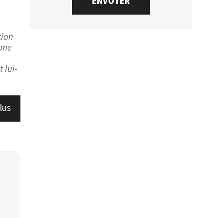
tion
 une
 lui-
lus