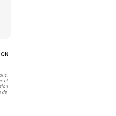
ION
ssus.
ge et
tion
s de