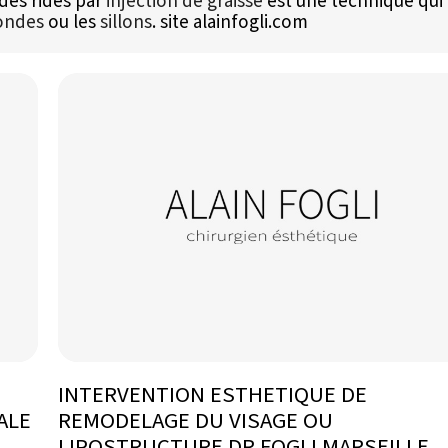
des rides par
injection de graisse
est une technique qui
fondes
ou les
sillons
. site alainfogli.com
INTERVENTION ESTHETIQUE DE
ALE
REMODELAGE DU VISAGE OU
LIPOSTRUCTURE DR FOGLI MARSEILLE